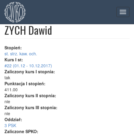
Toggl
navig
ZYCH Dawid
Skip
to
main
content
Stopień:
st. strz. kaw. och.
Kurs I st:
#22 (01.12 - 10.12.2017)
Zaliczony kurs I stopnia:
tak
Punktacja I stopień:
411.00
Zaliczony kurs II stopnia:
nie
Zaliczony kurs III stopnia:
nie
Oddział:
3 PSK
Zaliczone SPKO: